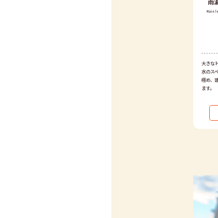
雨
Rain l
大きな
水のス
極め、
ます。