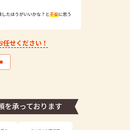
検したほうがいいかな？と
不安
に思う
お任せください！
頼を承っております