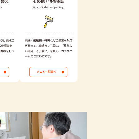
ち替え
その他 /
付帯塗装
nt
Others/Additional painting
ングは雨水の
雨樋・破風板・軒天などの塗装も対応
劣化部分を
可能です。細部まで丁寧に、「見えな
の寿命をしっ
い部分こそ丁寧に」を貫く、カナウホ
ームのこだわりです。
メニュー詳細へ