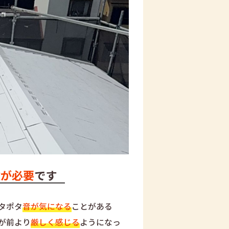
検が必要
です
タポタ
音が気になる
ことがある
が前より
厳しく感じる
ようになっ