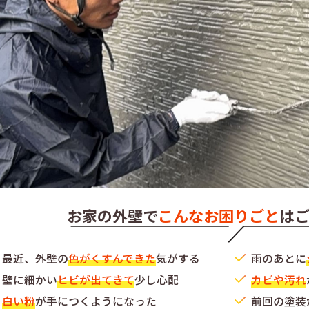
お家の外壁で
こんなお困りごと
は
最近、外壁の
色がくすんできた
気がする
雨のあとに
壁に細かい
ヒビが出てきて
少し心配
カビや汚れ
白い粉
が手につくようになった
前回の塗装