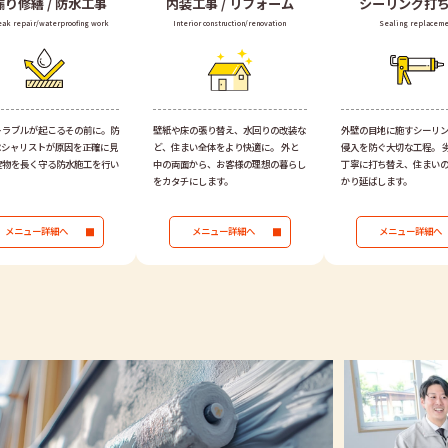
漏り修繕 /
防水工事
内装工事 /
リフォーム
シーリング
打
eak repair/waterproofing work
Interior construction/renovation
Sealing replaceme
トラブルが起こるその前に。防
壁紙や床の張り替え、水回りの改装な
外壁の目地に施すシーリ
ペシャリストが原因を正確に見
ど、住まい全体をより快適に。 外と
侵入を防ぐ大切な工程。 
建物を長く守る防水施工を行い
中の両面から、お客様の理想の暮らし
丁寧に打ち替え、住まい
をカタチにします。
かり延ばします。
メニュー詳細へ
メニュー詳細へ
メニュー詳細へ